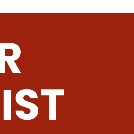
R
IST