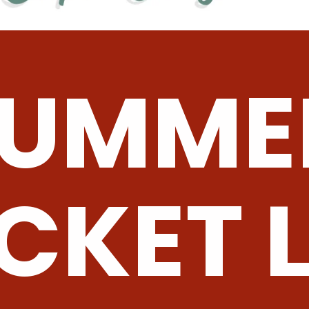
SUMME
CKET L